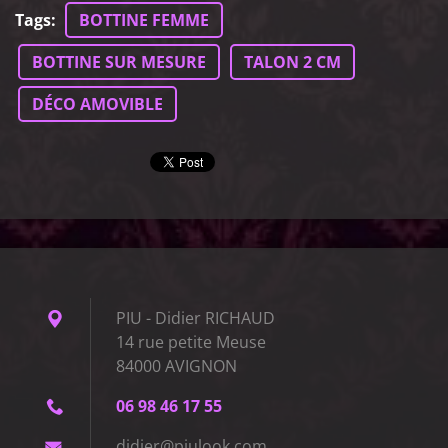
Tags
:
BOTTINE FEMME
BOTTINE SUR MESURE
TALON 2 CM
DÉCO AMOVIBLE
PIU - Didier RICHAUD
14 rue petite Meuse
84000 AVIGNON
06 98 46 17 55
didier@p
iulook.c
om